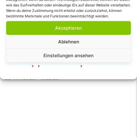
wie das Surfverhalten oder eindeutige IDs auf dieser Website verarbeiten.
Wenn du deine Zustimmung nicht erteilst oder zurückziehst, können
bestimmte Merkmale und Funktionen beeinträchtigt werden.
Schnell gefunden!
Akzeptieren
Lohfelder Straße 146
Ablehnen
32457 Porta Westfalica
Einstellungen ansehen
Tel.:
05706 - 2040
E-Mail:
kiga-else@t-online.de
Datenschutz­erklärung
Impressum
Öffnungszeiten:
Mo - Fr: 7.00 Uhr – 16.30 Uhr